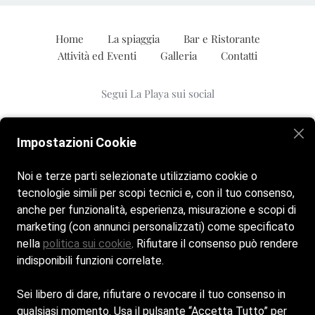
Home
La spiaggia
Bar e Ristorante
Attività ed Eventi
Galleria
Contatti
Segui La Playa sui social
Impostazioni Cookie
Segui Il Negroncino sui social
Noi e terze parti selezionate utilizziamo cookie o
tecnologie simili per scopi tecnici e, con il tuo consenso,
anche per funzionalità, esperienza, misurazione e scopi di
Spiaggia:
marketing (con annunci personalizzati) come specificato
Siamo aperti tutti i giorni dalle 8:00 alle 20:00
nella
politica sui cookie
. Rifiutare il consenso può rendere
Bar & Ristorante:
indisponibili funzioni correlate.
Siamo aperti tutti i giorni dalle 8:00 alle 20:00
Sei libero di dare, rifiutare o revocare il tuo consenso in
Cookie Policy
qualsiasi momento. Usa il pulsante “Accetta Tutto” per